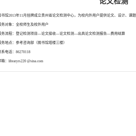
论文检测
图书馆2013年11月挂牌成立贵州省论文检测中心，为校内外用户提供论文、设计、课
服务对象：全校师生及校外用户
服务流程：登记检测项目---论文接收---论文检测---出具论文检测报告---费用结算
服务地点：参考咨询部（图书馆塔楼三楼）
联系电话：86270118
箱：libraryrs220 @sina.com