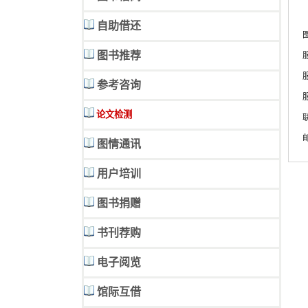
自助借还
图书推荐
参考咨询
论文检测
邮
图情通讯
用户培训
图书捐赠
书刊荐购
电子阅览
馆际互借