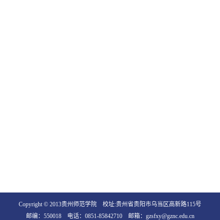
Copyright © 2013贵州师范学院 校址:贵州省贵阳市乌当区高新路115号
邮编：550018 电话：0851-85842710 邮箱：gzsfxy@gznc.edu.cn