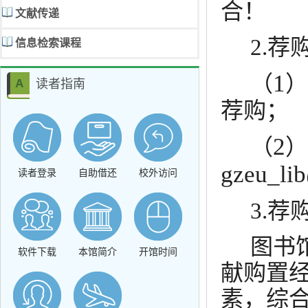
合！
文献传递
2.
荐
信息检索课程
1
（
）
读者指南
荐购；
2
（
）
gzeu_li
读者登录
自助借还
校外访问
3.
荐
图书
软件下载
本馆简介
开馆时间
献购置
素，综