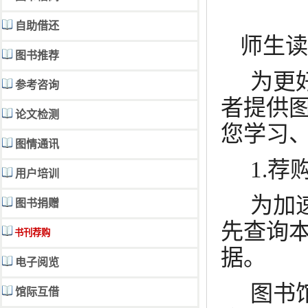
自助借还
师生读
图书推荐
为更
参考咨询
者提供
论文检测
您学习
图情通讯
1.
荐
用户培训
为加
图书捐赠
先查询
书刊荐购
据。
电子阅览
图书
馆际互借