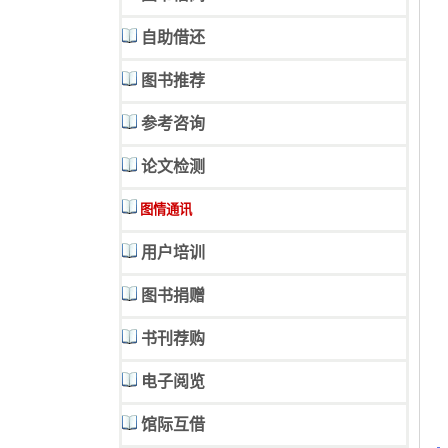
自助借还
图书推荐
参考咨询
论文检测
图情通讯
用户培训
图书捐赠
书刊荐购
电子阅览
馆际互借