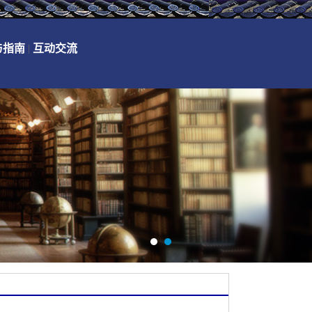
与指南
|
互动交流