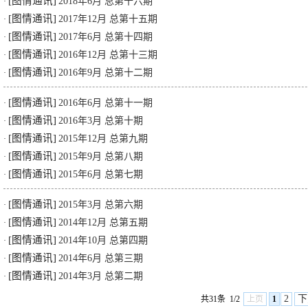
[图情通讯]
2018年6月 总第十六期
·
[图情通讯]
2017年12月 总第十五期
·
[图情通讯]
2017年6月 总第十四期
·
[图情通讯]
2016年12月 总第十三期
·
[图情通讯]
2016年9月 总第十二期
·
[图情通讯]
2016年6月 总第十一期
·
[图情通讯]
2016年3月 总第十期
·
[图情通讯]
2015年12月 总第九期
·
[图情通讯]
2015年9月 总第八期
·
[图情通讯]
2015年6月 总第七期
·
[图情通讯]
2015年3月 总第六期
·
[图情通讯]
2014年12月 总第五期
·
[图情通讯]
2014年10月 总第四期
·
[图情通讯]
2014年6月 总第三期
·
[图情通讯]
2014年3月 总第二期
·
2
下
共31条
1/2
上页
1