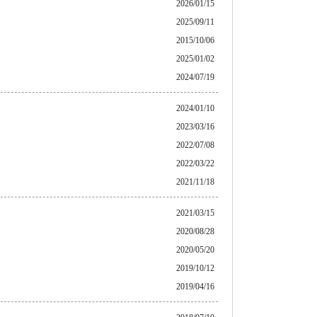
2026/01/15
2025/09/11
2015/10/06
2025/01/02
2024/07/19
2024/01/10
2023/03/16
2022/07/08
2022/03/22
2021/11/18
2021/03/15
2020/08/28
2020/05/20
2019/10/12
2019/04/16